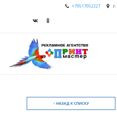
+7951
7052227
г
НАЗАД К СПИСКУ