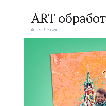
ART обрабо
Print Master